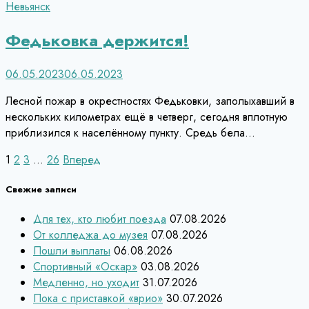
Невьянск
Федьковка держится!
06.05.2023
06.05.2023
Лесной пожар в окрестностях Федьковки, заполыхавший в
нескольких километрах ещё в четверг, сегодня вплотную
приблизился к населённому пункту. Средь бела…
Пагинация
1
2
3
…
26
Вперед
записей
Свежие записи
Для тех, кто любит поезда
07.08.2026
От колледжа до музея
07.08.2026
Пошли выплаты
06.08.2026
Спортивный «Оскар»
03.08.2026
Медленно, но уходит
31.07.2026
Пока с приставкой «врио»
30.07.2026