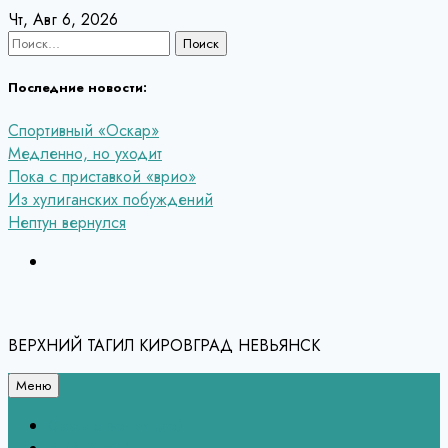
Перейти
Чт, Авг 6, 2026
к
Найти:
содержанию
Последние новости:
Спортивный «Оскар»
Медленно, но уходит
Пока с приставкой «врио»
Из хулиганских побуждений
Нептун вернулся
ВЕРХНИЙ ТАГИЛ КИРОВГРАД НЕВЬЯНСК
Меню
Связь с редакцией