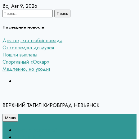
Перейти
Вс, Авг 9, 2026
к
Найти:
содержанию
Последние новости:
Для тех, кто любит поезда
От колледжа до музея
Пошли выплаты
Спортивный «Оскар»
Медленно, но уходит
ВЕРХНИЙ ТАГИЛ КИРОВГРАД НЕВЬЯНСК
Меню
Связь с редакцией
НЕВЬЯНСК