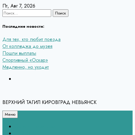
Перейти
Пт, Авг 7, 2026
к
Найти:
содержанию
Последние новости:
Для тех, кто любит поезда
От колледжа до музея
Пошли выплаты
Спортивный «Оскар»
Медленно, но уходит
ВЕРХНИЙ ТАГИЛ КИРОВГРАД НЕВЬЯНСК
Меню
Связь с редакцией
НЕВЬЯНСК