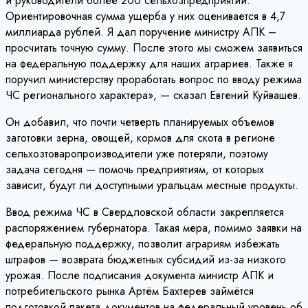
и руководители более 200 сельхозпредприятий.
Ориентировочная сумма ущерба у них оценивается в 4,7
миллиарда рублей. Я дал поручение министру АПК –
просчитать точную сумму. После этого мы сможем заявиться
на федеральную поддержку для наших аграриев. Также я
поручил министерству проработать вопрос по вводу режима
ЧС регионального характера», — сказал Евгений Куйвашев.
Он добавил, что почти четверть планируемых объемов
заготовки зерна, овощей, кормов для скота в регионе
сельхозтоваропроизводители уже потеряли, поэтому
задача сегодня — помочь предприятиям, от которых
зависит, будут ли доступными уральцам местные продукты.
Ввод режима ЧС в Свердловской области закрепляется
распоряжением губернатора. Такая мера, помимо заявки на
федеральную поддержку, позволит аграриям избежать
штрафов — возврата бюджетных субсидий из-за низкого
урожая. После подписания документа министр АПК и
потребительского рынка Артём Бахтерев займётся
подготовкой пакета документов на федеральный уровень об