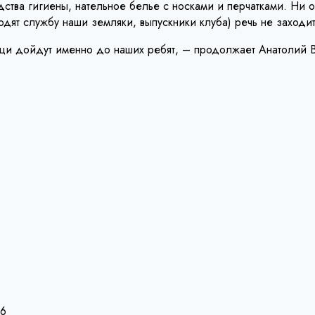
едства гигиены, нательное белье с носками и перчатками. Ни 
ят службу наши земляки, выпускники клуба) речь не заходит
ещи дойдут именно до наших ребят, – продолжает Анатолий Ва
26