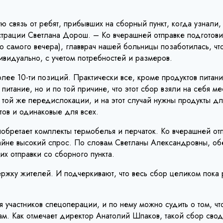
ю связь от ребят, прибывших на сборный пункт, когда узнали,
рации Светлана Дорош. – Ко вчерашней отправке подготови
до самого вечера), главврач нашей больницы позаботилась, ч
идуально, с учетом потребностей и размеров.
е 10-ти позиций. Практически все, кроме продуктов питания. 
тание, но и по той причине, что этот сбор взяли на себя м
я той же передислокации, и на этот случай нужны продукты 
тов и одинаковые для всех.
обретает комплекты термобелья и перчаток. Ко вчерашней от
 крайне высокий спрос. По словам Светланы Александровны, о
х отправки со сборного пункта.
ержку жителей. И подчеркивают, что весь сбор целиком пока
 участников спецоперации, и по нему можно судить о том, ч
ам. Как отмечает директор Анатолий Шпаков, такой сбор свод