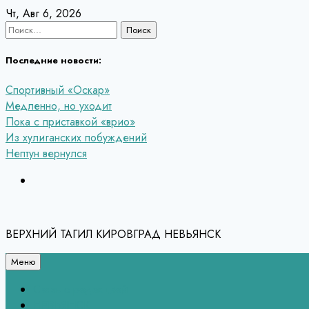
Перейти
Чт, Авг 6, 2026
к
Найти:
содержанию
Последние новости:
Спортивный «Оскар»
Медленно, но уходит
Пока с приставкой «врио»
Из хулиганских побуждений
Нептун вернулся
ВЕРХНИЙ ТАГИЛ КИРОВГРАД НЕВЬЯНСК
Меню
Связь с редакцией
НЕВЬЯНСК