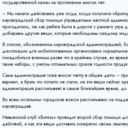
государственной казны на протяжении многих лет.
– Мы начали действовать уже тогда, когда получили обратну
кировградский сбор помощи управделами местной админист
пригодились, так как ребята были в дороге с раннего утра 
добираем другие вещи, которые необходимы каждому индив
В списке, обозначенном кировградской администрацией, боле
дислокации для мобилизованных организовано нормальное пи
понадобиться военным разве что в крайнем случае, во врем
такие наборы, с учетом оптимальных сроков годности продук
Сама администрация тоже вносит лепту в общее дело – при
вариант, а брать что попало не стали, на эти вещи сейчас
администрация рассчитывает в самое ближайшее время, до и
Во всем остальном городские власти рассчитывают на подд
кировградцев.
Невьянский клуб «Витязь» проводит второй сбор помощи для
действий, и как эти вещи доставить конкретно своим земляк