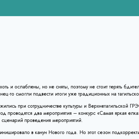
оть и ослаблены, но не сняты, поэтому не стоит терять бдите
нец-то смогли подвести итоги уже традиционных на тагильск
рижились при сотрудничестве культуры и Верхнетагильской 
д проводятся два мероприятия – конкурс «Самая яркая елка»
 в сценарий проведения мероприятий.
инишировало в канун Нового года. Но этот сезон подкорректи