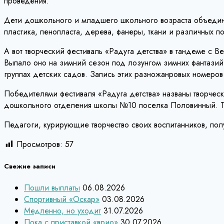
проведения.
Дети дошкольного и младшего школьного возраста объедини
пластика, пенопласта, дерева, фанеры, ткани и различных п
А вот творческий фестиваль «Радуга детства» в тандеме с 
Выпало оно на зимний сезон под лозунгом зимних фантазий 
группах детских садов. Запись этих разножанровых номер
Победителями фестиваля «Радуга детства» названы творчес
дошкольного отделения школы №10 поселка Половинный. Тре
Педагоги, курирующие творчество своих воспитанников, по
Просмотров:
57
Свежие записи
Пошли выплаты
06.08.2026
Спортивный «Оскар»
03.08.2026
Медленно, но уходит
31.07.2026
Пока с приставкой «врио»
30.07.2026