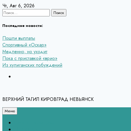
Перейти
Чт, Авг 6, 2026
к
Найти:
содержанию
Последние новости:
Пошли выплаты
Спортивный «Оскар»
Медленно, но уходит
Пока с приставкой «врио»
Из хулиганских побуждений
ВЕРХНИЙ ТАГИЛ КИРОВГРАД НЕВЬЯНСК
Меню
Связь с редакцией
НЕВЬЯНСК