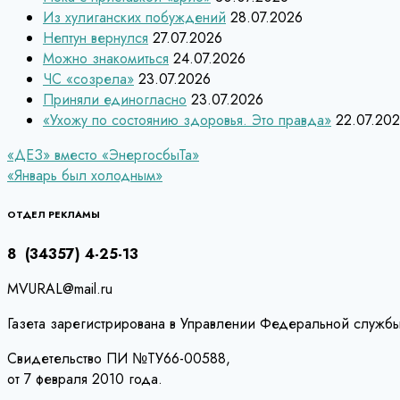
Из хулиганских побуждений
28.07.2026
Нептун вернулся
27.07.2026
Можно знакомиться
24.07.2026
ЧС «созрела»
23.07.2026
Приняли единогласно
23.07.2026
«Ухожу по состоянию здоровья. Это правда»
22.07.20
Навигация
«ДЕЗ» вместо «ЭнергосбыТа»
«Январь был холодным»
по
записям
ОТДЕЛ РЕКЛАМЫ
8 (34357) 4-25-13
MVURAL@mail.ru
Газета зарегистрирована в Управлении Федеральной службы
Свидетельство ПИ №ТУ66-00588,
от 7 февраля 2010 года.