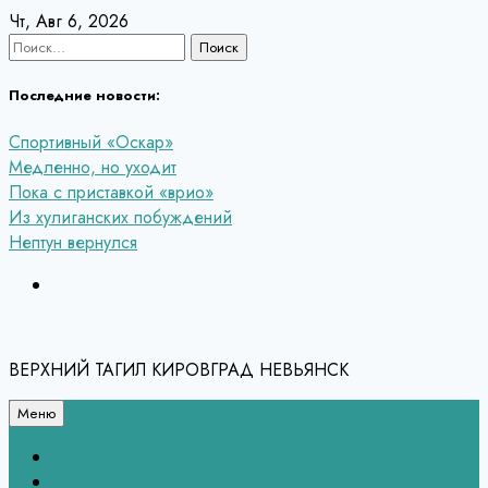
Перейти
Чт, Авг 6, 2026
к
Найти:
содержанию
Последние новости:
Спортивный «Оскар»
Медленно, но уходит
Пока с приставкой «врио»
Из хулиганских побуждений
Нептун вернулся
ВЕРХНИЙ ТАГИЛ КИРОВГРАД НЕВЬЯНСК
Меню
Связь с редакцией
НЕВЬЯНСК