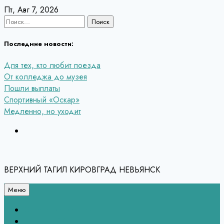
Перейти
Пт, Авг 7, 2026
к
Найти:
содержанию
Последние новости:
Для тех, кто любит поезда
От колледжа до музея
Пошли выплаты
Спортивный «Оскар»
Медленно, но уходит
ВЕРХНИЙ ТАГИЛ КИРОВГРАД НЕВЬЯНСК
Меню
Связь с редакцией
НЕВЬЯНСК