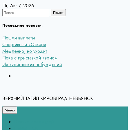
Перейти
Пт, Авг 7, 2026
к
Найти:
содержанию
Последние новости:
Пошли выплаты
Спортивный «Оскар»
Медленно, но уходит
Пока с приставкой «врио»
Из хулиганских побуждений
ВЕРХНИЙ ТАГИЛ КИРОВГРАД НЕВЬЯНСК
Меню
Связь с редакцией
НЕВЬЯНСК