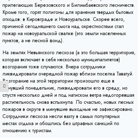
прилегающих Березовского и Билимбаевского лесничеств.
Кроме того, горят полигоны для хранения твердых бытовых
отходов: в Кировграде и Новоуральске. Скорее всего,
причиной сегодняшнего смога над окрестностями стал
пожар на новоуральской свалке (это земли населенных
пунктов, а не лесной фонд).
На землях Невьянского лесхоза (а это большая территория,
которая включает в себя несколько муниципалитетов)
возгорания тоже случаются. Вчера сотрудники
ликвидировали очередной пожар вблизи поселка Таватуй.
Возгорание на этой территории произошло еще в
Переключить на высокую контрастность
минувший понедельник, ликвидировали его в среду, но
спустя несколько дней и под натиском ветра недогоревшая
растительность снова вспыхнула. По счастью, новых лесных
пожаров в округе в минувшие выходные не зафиксировано.
Сотрудники лесхоза несли вахту в самых популярных
местах отдыха и обошлись без штрафных санкций по
отношению к туристам.