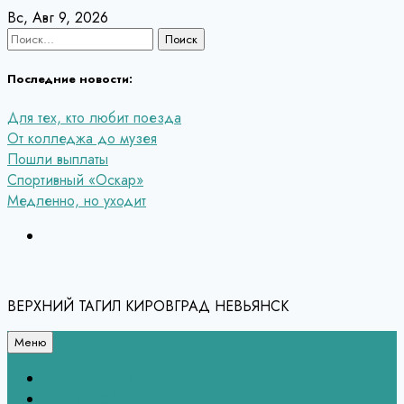
Перейти
Вс, Авг 9, 2026
к
Найти:
содержанию
Последние новости:
Для тех, кто любит поезда
От колледжа до музея
Пошли выплаты
Спортивный «Оскар»
Медленно, но уходит
ВЕРХНИЙ ТАГИЛ КИРОВГРАД НЕВЬЯНСК
Меню
Связь с редакцией
НЕВЬЯНСК