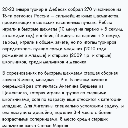
20-23 января турнир в Дебесах собрал 270 участников из
18-ти регионов России – сильнейших юных шахматистов,
проживающих в сельских населенных пунктах. Ребята
играли в быстрые шахматы (10 минут на партию + 5 секунд
за каждый ход) и в блиц (3 минуты на партию + 2 секунд
за ход), играли в общем зачете, но по итогам турниров
определялись лучшие среди младших (2010 года
рождения и младше) и старших (2009 г.р. и старше)
школьников, среди мальчиков и девочек.
В соревнованиях по быстрым шахматам старшая сборная
заняла 8 место, младшая – 9-е. В личном зачете в
очередной раз отличилась Ангелина Баушева из
Цементного, которая играла в группе со старшими
школьниками, хотя по возрасту еще относится к категории
младших. Для Ангелины специально усложнили задачу, и
она выступила достойно, поделив 3-4 место с более
возрастными соперницами. 8 место среди старших
мальчиков занял Степан Марков.