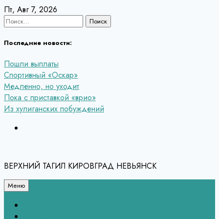
Перейти
Пт, Авг 7, 2026
к
Найти:
содержанию
Последние новости:
Пошли выплаты
Спортивный «Оскар»
Медленно, но уходит
Пока с приставкой «врио»
Из хулиганских побуждений
ВЕРХНИЙ ТАГИЛ КИРОВГРАД НЕВЬЯНСК
Меню
Связь с редакцией
НЕВЬЯНСК