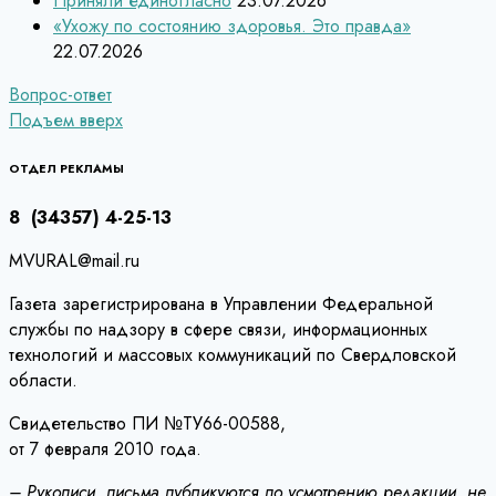
Приняли единогласно
23.07.2026
«Ухожу по состоянию здоровья. Это правда»
22.07.2026
Навигация
Вопрос-ответ
Подъем вверх
по
записям
ОТДЕЛ РЕКЛАМЫ
8 (34357) 4-25-13
MVURAL@mail.ru
Газета зарегистрирована в Управлении Федеральной
службы по надзору в сфере связи, информационных
технологий и массовых коммуникаций по Свердловской
области.
Свидетельство ПИ №ТУ66-00588,
от 7 февраля 2010 года.
– Рукописи, письма публикуются по усмотрению редакции, не