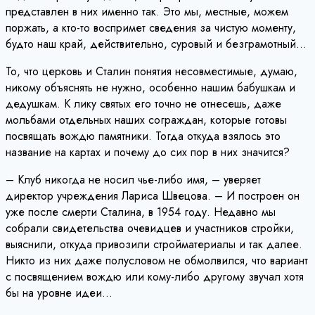
представлен в них именно так. Это мы, местные, можем
поржать, а кто-то воспримет сведения за чистую моменту,
будто наш край, действительно, суровый и безграмотный…
То, что церковь и Сталин понятия несовместимые, думаю,
никому объяснять не нужно, особенно нашим бабушкам и
дедушкам. К лику святых его точно не отнесешь, даже
мольбами отдельных наших сограждан, которые готовы
посвящать вождю памятники. Тогда откуда взялось это
название на картах и почему до сих пор в них значится?
– Клуб никогда не носил чье-либо имя, – уверяет
директор учреждения Лариса Швецова. – И построен он
уже после смерти Сталина, в 1954 году. Недавно мы
собрали свидетельства очевидцев и участников стройки,
выяснили, откуда привозили стройматериалы и так далее.
Никто из них даже полусловом не обмолвился, что вариант
с посвящением вождю или кому-либо другому звучал хотя
бы на уровне идеи…