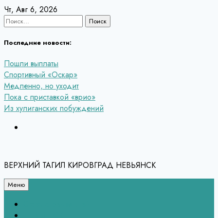
Перейти
Чт, Авг 6, 2026
к
Найти:
содержанию
Последние новости:
Пошли выплаты
Спортивный «Оскар»
Медленно, но уходит
Пока с приставкой «врио»
Из хулиганских побуждений
ВЕРХНИЙ ТАГИЛ КИРОВГРАД НЕВЬЯНСК
Меню
Связь с редакцией
НЕВЬЯНСК