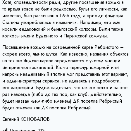
Хотя, справедливости ради, другие посвящения вождю в
то время вовсе не были редкостью. Культ его личности, как
известно, был развенчан в 1956 году, а прежде фамилия
Сталина употреблялась в названиях. Например, его имя
носили федьковский и быньговский колхозы. Были также
колхозы имени Буденного и Парижской коммуны.
Посвящение вождю на современной карте Ребристого –
скорее всего, чья-то шутка. Как известно, названия объектов
на тех же Яндекс-картах определяются с учетом мнений
интернет-пользователей. Кто-то чересчур юморной или
напрочь неадекватный вполне мог представить этот вариант,
и администраторы сервиса, не вдаваясь в подробности,
его закрепили. Будем надеяться, что так же легко и на этот
раз навсегда (либо до тех пор, как клуб, действительно,
будет назван чьим-либо именем) ДК поселка Ребристый
будет отмечен как ДК поселка Ребристый.
Евгений КОНОВАЛОВ
Просмотров:
113