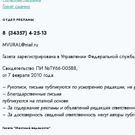
Навигация
Горит смачно
по
записям
ОТДЕЛ РЕКЛАМЫ
8 (34357) 4-25-13
MVURAL@mail.ru
Газета зарегистрирована в Управлении Федеральной службы
Свидетельство ПИ №ТУ66-00588,
от 7 февраля 2010 года.
– Рукописи, письма публикуются по усмотрению редакции, не
– Благодарственные письма
публикуются на платной основе.
– За содержание рекламы и объявлений редакция ответственно
– За достоверность сведений ответственность несут авторы пуб
Газета “Местные ведомости”