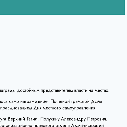
награды достойным представителям власти на местах.
ялось само награждение Почетной грамотой Думы
с празднованием Дня местного самоуправления.
уга Верхний Тагил, Полухину Александру Петрович,
организационно-правового отдела Администрации