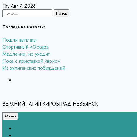
Перейти
Пт, Авг 7, 2026
к
Найти:
содержанию
Последние новости:
Пошли выплаты
Спортивный «Оскар»
Медленно, но уходит
Пока с приставкой «врио»
Из хулиганских побуждений
ВЕРХНИЙ ТАГИЛ КИРОВГРАД НЕВЬЯНСК
Меню
Связь с редакцией
НЕВЬЯНСК