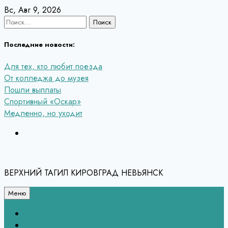
Перейти
Вс, Авг 9, 2026
к
Найти:
содержанию
Последние новости:
Для тех, кто любит поезда
От колледжа до музея
Пошли выплаты
Спортивный «Оскар»
Медленно, но уходит
ВЕРХНИЙ ТАГИЛ КИРОВГРАД НЕВЬЯНСК
Меню
Связь с редакцией
НЕВЬЯНСК