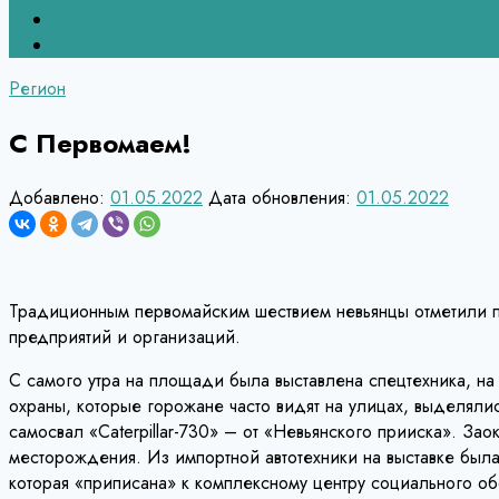
Верхний Тагил
Кировград
Регион
С Первомаем!
Добавлено:
01.05.2022
Дата обновления:
01.05.2022
Традиционным первомайским шествием невьянцы отметили п
предприятий и организаций.
С самого утра на площади была выставлена спецтехника, н
охраны, которые горожане часто видят на улицах, выделял
самосвал «Caterpillar-730» – от «Невьянского прииска». За
месторождения. Из импортной автотехники на выставке был
которая «приписана» к комплексному центру социального о