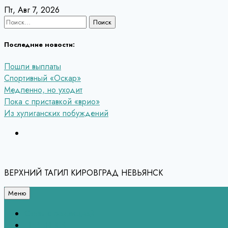
Перейти
Пт, Авг 7, 2026
к
Найти:
содержанию
Последние новости:
Пошли выплаты
Спортивный «Оскар»
Медленно, но уходит
Пока с приставкой «врио»
Из хулиганских побуждений
ВЕРХНИЙ ТАГИЛ КИРОВГРАД НЕВЬЯНСК
Меню
Связь с редакцией
НЕВЬЯНСК