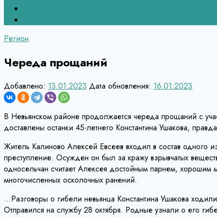
Верхний Тагил
Кировград
Регион
Череда прощаний
Добавлено:
13.01.2023
Дата обновления:
16.01.2023
В Невьянском районе продолжается череда прощаний с учас
доставлены останки 45-летнего Константина Ушакова, правда
Житель Калиново Алексей Евсеев входил в состав одного и
преступление. Осужден он был за кражу взрывчатых веществ
односельчан считает Алексея достойным парнем, хорошим му
многочисленных осколочных ранений.
…Разговоры о гибели невьянца Константина Ушакова ходили 
Отправился на службу 28 октября. Родные узнали о его гиб