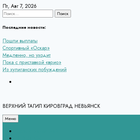
Перейти
Пт, Авг 7, 2026
к
Найти:
содержанию
Последние новости:
Пошли выплаты
Спортивный «Оскар»
Медленно, но уходит
Пока с приставкой «врио»
Из хулиганских побуждений
ВЕРХНИЙ ТАГИЛ КИРОВГРАД НЕВЬЯНСК
Меню
Связь с редакцией
НЕВЬЯНСК