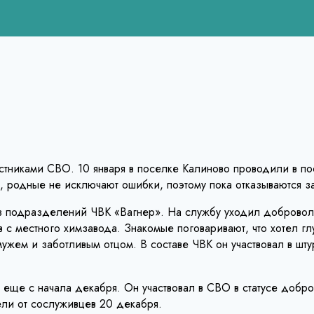
тниками СВО. 10 января в поселке Калиново проводили в пос
, родные не исключают ошибки, поэтому пока отказываются за
з подразделений ЧВК «Вагнер». На службу уходил доброволь
 с местного химзавода. Знакомые поговаривают, что хотел г
жем и заботливым отцом. В составе ЧВК он участвовал в штур
еще с начала декабря. Он участвовал в СВО в статусе добро
ели от сослуживцев 20 декабря.