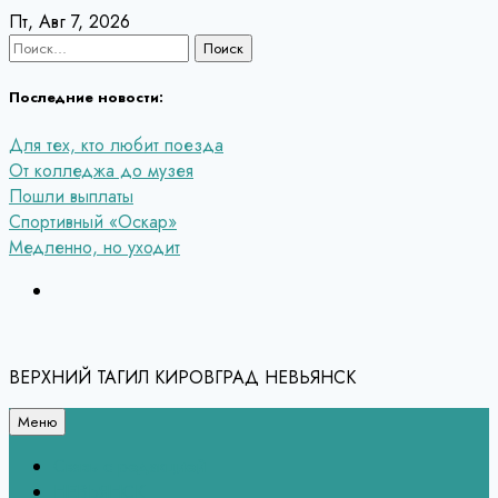
Перейти
Пт, Авг 7, 2026
к
Найти:
содержанию
Последние новости:
Для тех, кто любит поезда
От колледжа до музея
Пошли выплаты
Спортивный «Оскар»
Медленно, но уходит
ВЕРХНИЙ ТАГИЛ КИРОВГРАД НЕВЬЯНСК
Меню
Связь с редакцией
НЕВЬЯНСК