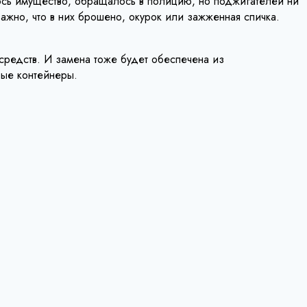
лось имущество, обращалось в полицию, но поджигателей ни
важно, что в них брошено, окурок или зажженная спичка.
 средств. И замена тоже будет обеспечена из
вые контейнеры.