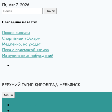
Перейти
Пт, Авг 7, 2026
к
Найти:
содержанию
Последние новости:
Пошли выплаты
Спортивный «Оскар»
Медленно, но уходит
Пока с приставкой «врио»
Из хулиганских побуждений
ВЕРХНИЙ ТАГИЛ КИРОВГРАД НЕВЬЯНСК
Меню
Связь с редакцией
НЕВЬЯНСК