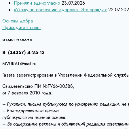
Приняли единогласно
23.07.2026
«Ухожу по состоянию здоровья. Это правда»
22.07.20
Навигация
Основы добра
Приходите в совет
по
записям
ОТДЕЛ РЕКЛАМЫ
8 (34357) 4-25-13
MVURAL@mail.ru
Газета зарегистрирована в Управлении Федеральной службы
Свидетельство ПИ №ТУ66-00588,
от 7 февраля 2010 года.
– Рукописи, письма публикуются по усмотрению редакции, не
– Благодарственные письма
публикуются на платной основе.
– За содержание рекламы и объявлений редакция ответственно