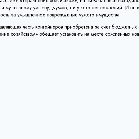
учаях МБУ «Управление хозяйством», на чьем балансе находи
чьему-то злому умыслу, думаю, ни у кого нет сомнений. И не 
венность за умышленное повреждение чужого имущества.
одавляющая часть контейнеров приобретена за счет бюджетных
ение хозяйством» обещает установить на месте сожженных но