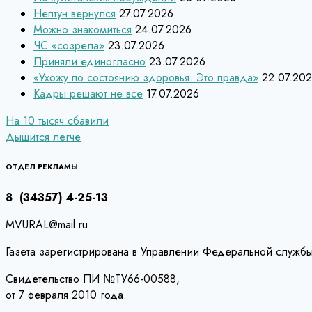
Нептун вернулся
27.07.2026
Можно знакомиться
24.07.2026
ЧС «созрела»
23.07.2026
Приняли единогласно
23.07.2026
«Ухожу по состоянию здоровья. Это правда»
22.07.20
Кадры решают не все
17.07.2026
Навигация
На 10 тысяч сбавили
Дышится легче
по
записям
ОТДЕЛ РЕКЛАМЫ
8 (34357) 4-25-13
MVURAL@mail.ru
Газета зарегистрирована в Управлении Федеральной службы
Свидетельство ПИ №ТУ66-00588,
от 7 февраля 2010 года.