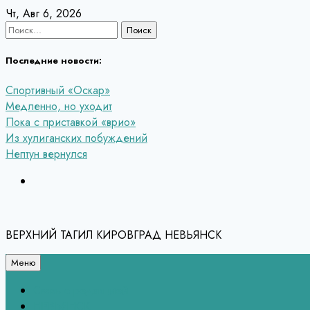
Перейти
Чт, Авг 6, 2026
к
Найти:
содержанию
Последние новости:
Спортивный «Оскар»
Медленно, но уходит
Пока с приставкой «врио»
Из хулиганских побуждений
Нептун вернулся
ВЕРХНИЙ ТАГИЛ КИРОВГРАД НЕВЬЯНСК
Меню
Связь с редакцией
НЕВЬЯНСК