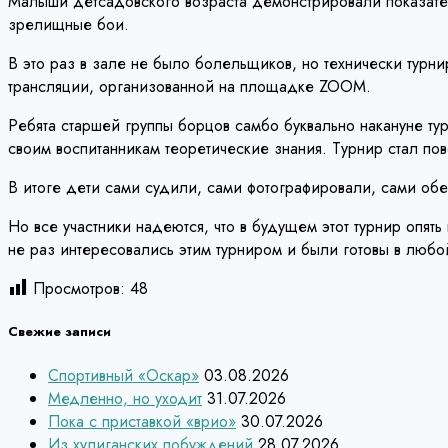
Малыши детсадовского возраста демонстрировали показате
зрелищные бои.
В это раз в зале не было болельщиков, но технически турни
трансляции, организованной на площадке ZOOM.
Ребята старшей группы борцов самбо буквально накануне ту
своим воспитанникам теоретические знания. Турнир стал пов
В итоге дети сами судили, сами фотографировали, сами об
Но все участники надеются, что в будущем этот турнир опят
не раз интересовались этим турниром и были готовы в любой
Просмотров:
48
Свежие записи
Спортивный «Оскар»
03.08.2026
Медленно, но уходит
31.07.2026
Пока с приставкой «врио»
30.07.2026
Из хулиганских побуждений
28.07.2026