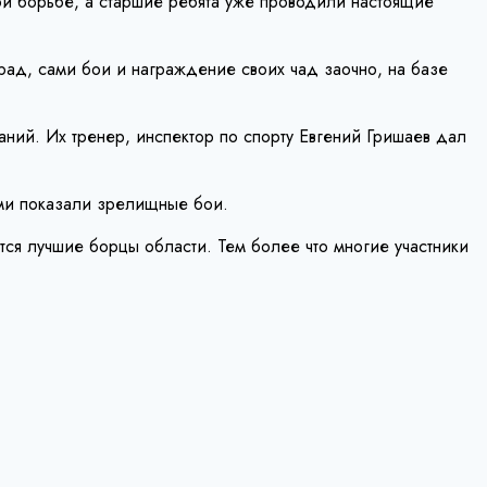
й борьбе, а старшие ребята уже проводили настоящие
арад, сами бои и награждение своих чад заочно, на базе
аний. Их тренер, инспектор по спорту Евгений Гришаев дал
ами показали зрелищные бои.
утся лучшие борцы области. Тем более что многие участники