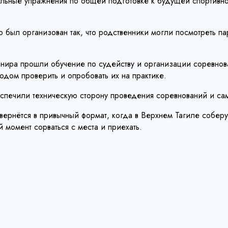
льные упражнения по общей подготовке к будущей спортивно
р был организован так, что родственники могли посмотреть п
рнира прошли обучение по судейству и организации соревнов
одом проверить и опробовать их на практике.
еспечили техническую сторону проведения соревнований и с
ь вернётся в привычный формат, когда в Верхнем Тагиле собер
 момент сорваться с места и приехать.