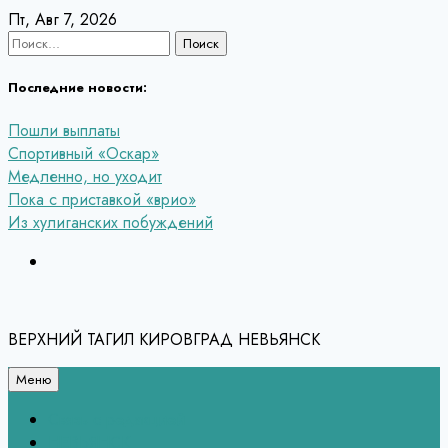
Перейти
Пт, Авг 7, 2026
к
Найти:
содержанию
Последние новости:
Пошли выплаты
Спортивный «Оскар»
Медленно, но уходит
Пока с приставкой «врио»
Из хулиганских побуждений
ВЕРХНИЙ ТАГИЛ КИРОВГРАД НЕВЬЯНСК
Меню
Связь с редакцией
НЕВЬЯНСК