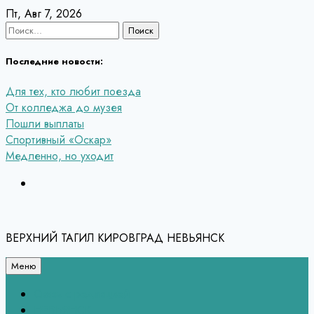
Перейти
Пт, Авг 7, 2026
к
Найти:
содержанию
Последние новости:
Для тех, кто любит поезда
От колледжа до музея
Пошли выплаты
Спортивный «Оскар»
Медленно, но уходит
ВЕРХНИЙ ТАГИЛ КИРОВГРАД НЕВЬЯНСК
Меню
Связь с редакцией
НЕВЬЯНСК