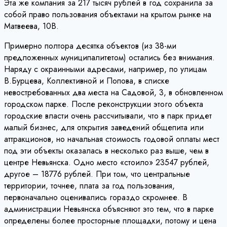
Эта же компания за 217 тысяч рублей в год сохранила за
собой право пользования объектами на крытом рынке на
Матвеева, 10В.
Примерно полтора десятка объектов (из 38-ми
предложенных муниципалитетом) остались без внимания.
Наряду с окраинными адресами, например, по улицам
В.Бурцева, Коллективной и Попова, в списке
невостребованных два места на Садовой, 3, в обновленном
городском парке. После реконструкции этого объекта
городские власти очень рассчитывали, что в парк придет
малый бизнес, для открытия заведений общепита или
аттракционов, но начальная стоимость годовой оплаты мест
под эти объекты оказалась в несколько раз выше, чем в
центре Невьянска. Одно место «стоило» 23547 рублей,
другое – 18776 рублей. При том, что центральные
территории, точнее, плата за год пользования,
первоначально оценивались гораздо скромнее. В
администрации Невьянска объясняют это тем, что в парке
определены более просторные площадки, потому и цена