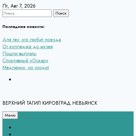
Перейти
Пт, Авг 7, 2026
к
Найти:
содержанию
Последние новости:
Для тех, кто любит поезда
От колледжа до музея
Пошли выплаты
Спортивный «Оскар»
Медленно, но уходит
ВЕРХНИЙ ТАГИЛ КИРОВГРАД НЕВЬЯНСК
Меню
Связь с редакцией
НЕВЬЯНСК