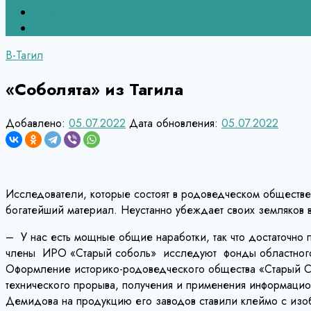
Верхний Тагил
Кировград
В-Тагил
«Соболята» из Тагила
Добавлено:
05.07.2022
Дата обновления:
05.07.2022
Исследователи, которые состоят в родоведческом обществе
богатейший материал. Неустанно убеждает своих земляков 
– У нас есть мощные общие наработки, так что достаточно 
члены ИРО «Старый соболь» исследуют фонды областного ар
Оформление историко-родоведческого общества «Старый Соб
технического прорыва, получения и применения информацион
Демидова на продукцию его заводов ставили клеймо с изоб