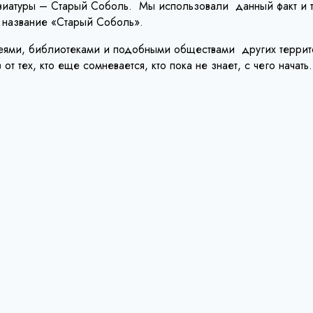
виатуры – Старый Соболь. Мы использовали данный факт и т
 название «Старый Соболь».
еями, библиотеками и подобными обществами других территор
т тех, кто еще сомневается, кто пока не знает, с чего нача