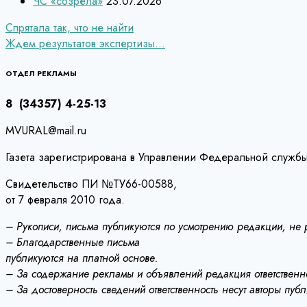
ЧС «созрела»
23.07.2026
Навигация
Спрятала так, что не найти
Ждем результатов экспертизы…
по
записям
ОТДЕЛ РЕКЛАМЫ
8 (34357) 4-25-13
MVURAL@mail.ru
Газета зарегистрирована в Управлении Федеральной службы
Свидетельство ПИ №ТУ66-00588,
от 7 февраля 2010 года.
– Рукописи, письма публикуются по усмотрению редакции, не
– Благодарственные письма
публикуются на платной основе.
– За содержание рекламы и объявлений редакция ответственно
– За достоверность сведений ответственность несут авторы пуб