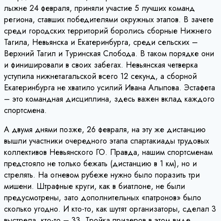
лыжне 24 февраля, приняли участие 5 лучших команд
региона, ставших победителями окружных этапов. В зачете
среди городских территорий боролись сборные Нижнего
Тагила, Невьянска и Екатеринбурга, среди сельских –
Верхний Тагил и Туринская Слобода. В таком порядке они
и финишировали в своих забегах. Невьянская четверка
уступила нижнетагальской всего 12 секунд, а сборной
Екатеринбурга не хватило усилий Ивана Алыпова. Эстафета
– это командная дисциплина, здесь важен вклад каждого
спортсмена.
А двумя днями позже, 26 февраля, на эту же дистанцию
вышли участники очередного этапа спартакиады трудовых
коллективов Невьянского ГО. Правда, нашим спортсменам
предстояло не только бежать (дистанцию в 1 км), но и
стрелять. На огневом рубеже нужно было поразить три
мишени. Штрафные круги, как в биатлоне, не были
предусмотрены, зато дополнительных «патронов» было
сколько угодно. И кто-то, как шутят организаторы, сделал 3
выстрела, кто-то – 33. Тройка призеров в этом виде