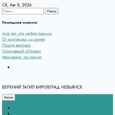
Перейти
Сб, Авг 8, 2026
к
Найти:
содержанию
Последние новости:
Для тех, кто любит поезда
От колледжа до музея
Пошли выплаты
Спортивный «Оскар»
Медленно, но уходит
ВЕРХНИЙ ТАГИЛ КИРОВГРАД НЕВЬЯНСК
Меню
Связь с редакцией
НЕВЬЯНСК