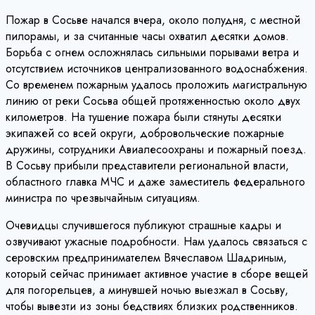
Пожар в Сосьве начался вчера, около полудня, с местной
пилорамы, и за считанные часы охватил десятки домов.
Борьба с огнем осложнялась сильными порывами ветра и
отсутствием источников централизованного водоснабжения.
Со временем пожарным удалось проложить магистральную
линию от реки Сосьва общей протяженностью около двух
километров. На тушение пожара были стянуты десятки
экипажей со всей округи, добровольческие пожарные
дружины, сотрудники Авиалесоохраны и пожарный поезд.
В Сосьву прибыли представители региональной власти,
областного главка МЧС и даже заместитель федерального
министра по чрезвычайным ситуациям.
Очевидцы случившегося публикуют страшные кадры и
озвучивают ужасные подробности. Нам удалось связаться с
серовским предпринимателем Вячеславом Шадриным,
который сейчас принимает активное участие в сборе вещей
для погорельцев, а минувшей ночью выезжал в Сосьву,
чтобы вывезти из зоны бедствиях близких родственников.