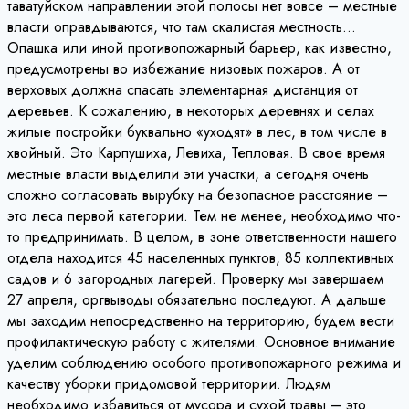
таватуйском направлении этой полосы нет вовсе – местные
власти оправдываются, что там скалистая местность…
Опашка или иной противопожарный барьер, как известно,
предусмотрены во избежание низовых пожаров. А от
верховых должна спасать элементарная дистанция от
деревьев. К сожалению, в некоторых деревнях и селах
жилые постройки буквально «уходят» в лес, в том числе в
хвойный. Это Карпушиха, Левиха, Тепловая. В свое время
местные власти выделили эти участки, а сегодня очень
сложно согласовать вырубку на безопасное расстояние –
это леса первой категории. Тем не менее, необходимо что-
то предпринимать. В целом, в зоне ответственности нашего
отдела находится 45 населенных пунктов, 85 коллективных
садов и 6 загородных лагерей. Проверку мы завершаем
27 апреля, оргвыводы обязательно последуют. А дальше
мы заходим непосредственно на территорию, будем вести
профилактическую работу с жителями. Основное внимание
уделим соблюдению особого противопожарного режима и
качеству уборки придомовой территории. Людям
необходимо избавиться от мусора и сухой травы – это