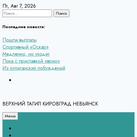
Перейти
Пт, Авг 7, 2026
к
Найти:
содержанию
Последние новости:
Пошли выплаты
Спортивный «Оскар»
Медленно, но уходит
Пока с приставкой «врио»
Из хулиганских побуждений
ВЕРХНИЙ ТАГИЛ КИРОВГРАД НЕВЬЯНСК
Меню
Связь с редакцией
НЕВЬЯНСК