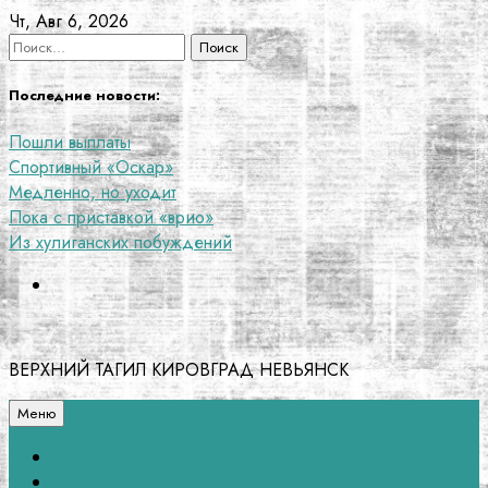
Перейти
Чт, Авг 6, 2026
к
Найти:
содержанию
Последние новости:
Пошли выплаты
Спортивный «Оскар»
Медленно, но уходит
Пока с приставкой «врио»
Из хулиганских побуждений
ВЕРХНИЙ ТАГИЛ КИРОВГРАД НЕВЬЯНСК
Меню
Связь с редакцией
НЕВЬЯНСК