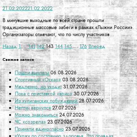
21.02.2022
21.02.2022
В минувшие выходные по всей стране прошли
традиционные массовые забеги в рамках «Лыжни России».
Организаторы отмечают, что по числу участников…
Пагинация
Назад
1
…
141
142
143
144
145
…
176
Вперед
записей
Свежие записи
Пошли выплаты
06.08.2026
Спортивный «Оскар»
03.08.2026
Медленно, но уходит
31.07.2026
Пока с приставкой «врио»
30.07.2026
Из хулиганских побуждений
28.07.2026
Нептун вернулся
27.07.2026
Можно знакомиться
24.07.2026
ЧС «созрела»
23.07.2026
Приняли единогласно
23.07.2026
«Ухожу по состоянию здоровья. Это правда»